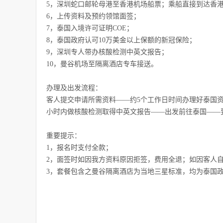
5，深圳蛇口邮轮母港至香港机场船票；乘船直接到达香
6，上传资料及预约领馆面签；
7，泰国入境许可证明COE；
8，泰国政府认可10万美金以上保额的新冠保险；
9，深圳专人带办核酸检测中英文报告；
10，曼谷机场至隔离酒店专车接送。
办理及出发流程：
客人提交申请所需资料——约5个工作日时间办理好泰国资
小时内做核酸检测取得中英文报告——出发前往泰国——
重要提示：
1，报名时支付全款；
2，面签时如因我方资料原因拒签，费用全退；如因客人自
3，套餐包含之曼谷隔离酒店为当地三星标准，均为泰国政府