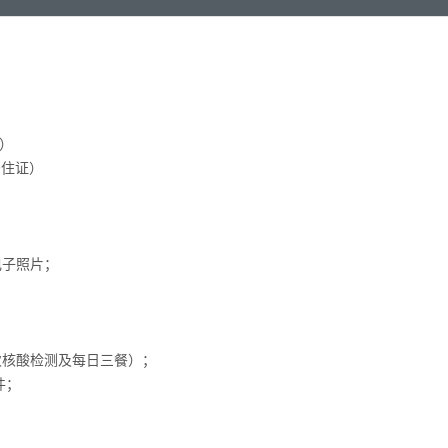
）
住证）
电子照片；
二次核酸检测及每日三餐）；
件；