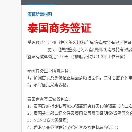
签证所需材料
泰国商务签证
受理领区：广州（护照签发地为广东/海南或持有效居住证
昆明（护照签发地为云南/贵州/湖南或持有效居
签证有效逗留期：90天（到期后可办理1-3年工作居留）
泰国商务签证所需资料：
1，护照首页及身份证正反面清晰扫面件，二寸白底彩色
2，填写信息采集表格。
泰国商务签证套餐包含：
1，泰国政府指定认可ASQ隔离酒店11天10晚隔离（含
2，泰国劳工部认证文件及泰国公司资质证明/邀请函等文
3，NON B商务签证费；
4，香港至曼谷单程经济舱机票及回程机票预订单；