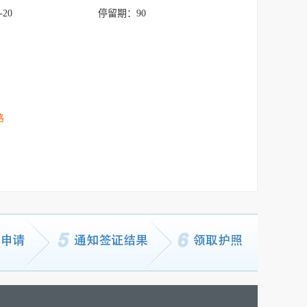
-20
停留期：
90
路