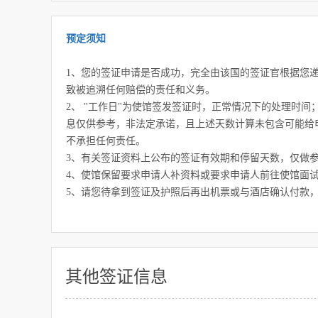
预定须知
1、您的签证申请是否成功，完全由该国的签证官根据您
致被追溯任何赔偿的责任和义务。
2、 "工作日"为使馆签发签证时，正常情况下的处理时
息仅供参考，非法定承诺，且上述天数计算未包含可能给
不承担任何责任。
3、有关签证资料上公布的签证有效期和停留天数，仅做
4、使馆保留要求申请人补资料或要求申请人前往使馆面
5、请您待拿到签证及护照后再出机票或与酒店确认付款
其他签证信息