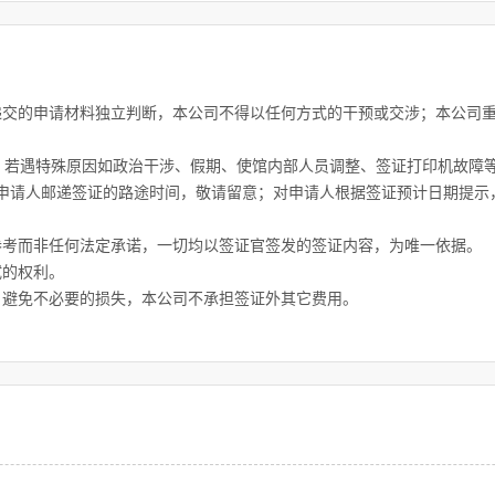
递交的申请材料独立判断，本公司不得以任何方式的干预或交涉；本公司
间；若遇特殊原因如政治干涉、假期、使馆内部人员调整、签证打印机故
申请人邮递签证的路途时间，敬请留意；对申请人根据签证预计日期提示
参考而非任何法定承诺，一切均以签证官签发的签证内容，为唯一依据。
试的权利。
，避免不必要的损失，本公司不承担签证外其它费用。