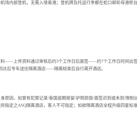
港机场内部登机，无需入境香港；登机牌及托运行李都在蛇口邮轮母港柜
料——上传资料通过审核后约3个工作日后面签——约7个工作日时间出签—
到达后专车送往隔离酒店——隔离结束后自行离开酒店。
身原因，如曾有犯罪记录/泰国逾期居留/护照损毁/面签迟到或未到/限制
指定之ASQ隔离酒店，客人不可指定；如欲隔离酒店全程升级四星标准加收2