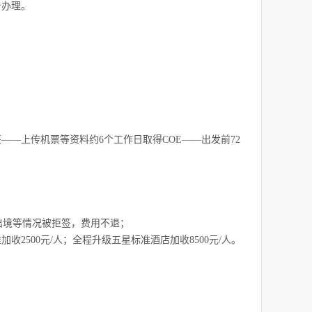
台办理。
—上传机票等资料约6个工作日取得COE——出发前72
出境等情况被拒签，费用不退；
500元/人；全程升级五星标准酒店加收8500元/人。