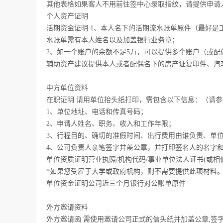
其他表格如果客人不用前往签中心录取指纹，请提供申请
个人资产证明
活期资金证明 1、本人名下的活期流水账单原件（最好是
水账单需有本人姓名以及加盖银行业务章；
2、如一个账户的余额不足5万，可以提供多个账户（或配
辅助资产建议提供本人或者配偶名下的房产证复印件、汽
中方单位资料
在职证明 请用单位抬头纸打印，需包含以下信息：（请
1、单位地址、电话和传真号码；
2、申请人姓名、职务、收入和工作年限；
3、行程目的、确切的准假时间、出行费用由谁负责、单
4、公司负责人亲笔签字并盖公章，并打印签名人的名字
单位资质证明营业执照/机构代码/事业单位法人证书(或相
*如果您受雇于大学或政府机构，则不需要提供此项材料
单位资金证明公司近三个月银行对公账单原件
外方邀请资料
外方邀请函 需使用邀请公司正式的信头纸并加盖公章,签字