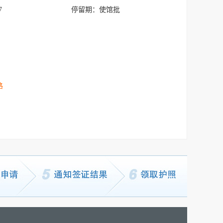
7
停留期：
使馆批
路