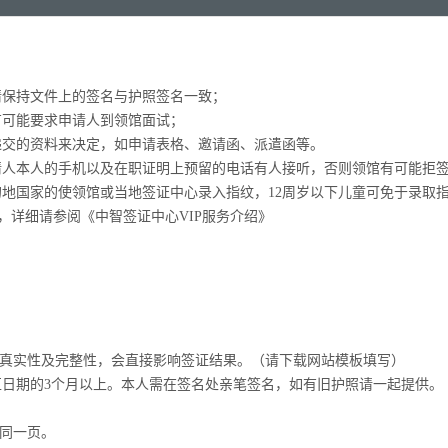
请保持文件上的签名与护照签名一致；
有可能要求申请人到领馆面试；
递交的资料来决定，如申请表格、邀请函、派遣函等。
请人本人的手机以及在职证明上预留的电话有人接听，否则领馆有可能拒
往目的地国家的使领馆或当地签证中心录入指纹，12周岁以下儿童可免于录
，详细请参阅《中智签证中心VIP服务介绍》
的真实性及完整性，会直接影响签证结果。（请下载网站模板填写）
区日期的3个月以上。本人需在签名处亲笔签名，如有旧护照请一起提供。
。
在同一页。