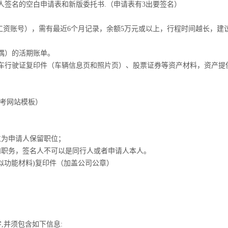
人签名的空白申请表和新版委托书.（申请表有3出要签名）
工资账号），需有最近6个月记录，余额5万元或以上，行程时间越长，
偶）的活期账单。
车行驶证复印件（车辆信息页和照片页）、股票证券等资产材料，资产提
参考网站模板）
位为申请人保留职位；
和职务，签名人不可以是同行人或者申请人本人。
似功能材料)复印件（加盖公司公章）
。
,并须包含如下信息: