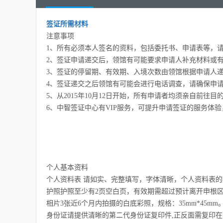
签证所需材料
注意事项
1、所有必须本人签名的资料，包括委托书、申请表等，
2、签证申请递交后，领馆有可能要求申请人补充材料或
3、签证的停留期、有效期、入境次数由领馆根据申请人
4、签证递交之后领馆有可能会进行电话调查，请确保申
5、从2015年10月12日开始，所有申请者均须亲自前
6、中智签证中心有VIP服务，可提升申请签证的服务体验
个人基本资料
个人资料表 请如实、完整填写，字体清晰，个人资料表
护照护照至少有2页空白页，有效期需超过预计离开申根
相片3张近6个月内拍摄的白底彩照，规格：35mm*45mm
身份证请提供清晰的第二代身份证复印件,正反面需复印