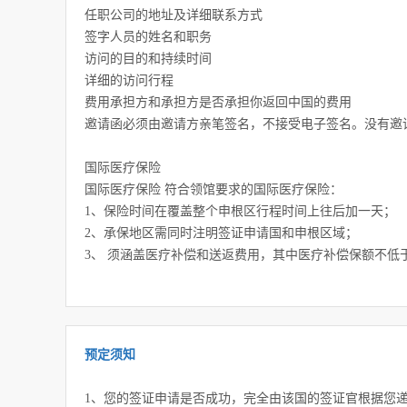
任职公司的地址及详细联系方式
签字人员的姓名和职务
访问的目的和持续时间
详细的访问行程
费用承担方和承担方是否承担你返回中国的费用
邀请函必须由邀请方亲笔签名，不接受电子签名。没有邀
国际医疗保险
国际医疗保险 符合领馆要求的国际医疗保险：
1、保险时间在覆盖整个申根区行程时间上往后加一天；
2、承保地区需同时注明签证申请国和申根区域；
3、 须涵盖医疗补偿和送返费用，其中医疗补偿保额不低于
预定须知
1、您的签证申请是否成功，完全由该国的签证官根据您