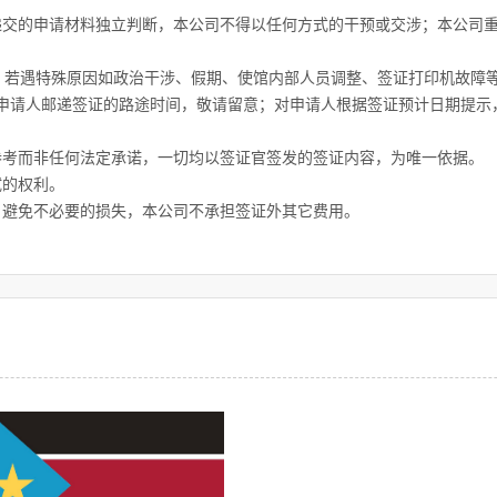
递交的申请材料独立判断，本公司不得以任何方式的干预或交涉；本公司
间；若遇特殊原因如政治干涉、假期、使馆内部人员调整、签证打印机故
申请人邮递签证的路途时间，敬请留意；对申请人根据签证预计日期提示
参考而非任何法定承诺，一切均以签证官签发的签证内容，为唯一依据。
试的权利。
，避免不必要的损失，本公司不承担签证外其它费用。