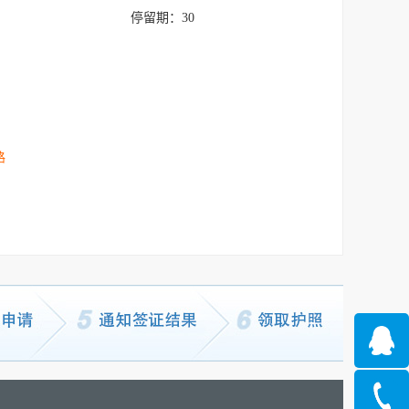
停留期：
30
路