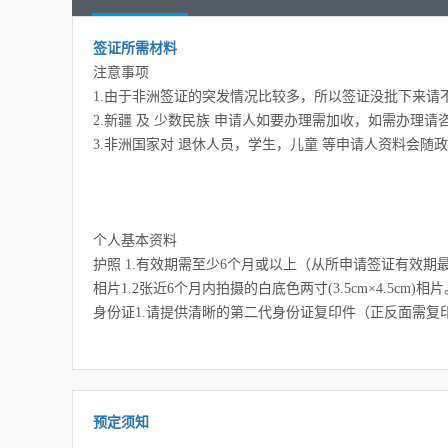
签证所需材料
注意事项
1.由于非洲签证的突发情况比较多，所以签证没批下来请
2.新疆 及 少数民族 申请人如要办理需加收，如需办理
3.非洲国家对 退休人员，学生，儿童 等申请人资料会随
个人基本资料
护照 1.有效期需至少6个月或以上（从所申请签证有效
相片1.2张近6个月内拍摄的白底色两寸(3.5cm×4.5cm)相片
身份证1.请提供清晰的第二代身份证复印件（正反面需复
预定须知