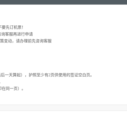
不要先订机票！
请咨询客服再进行申请
政策变动，请办理前先咨询客服
期最后一天算起），护照至少有2页供使用的签证空白页。
。
印在同一页）。