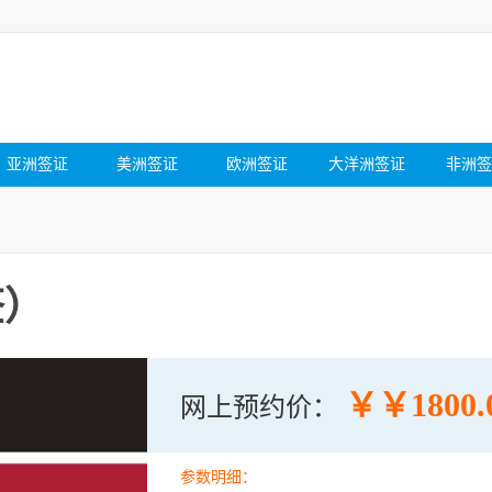
亚洲签证
美洲签证
欧洲签证
大洋洲签证
非洲签
签）
￥￥1800.
网上预约价：
参数明细：