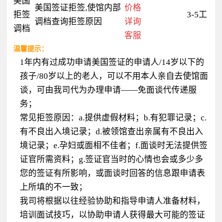
美国
美国签证拒签,使馆内部
价格
拒签
3-5工
调档查询拒签原因
详询
调档
客服
温馨提示：
1年内有过成功申请美国签证的申请人/14岁以下的
孩子/80岁以上的老人，可以不用本人亲自去使馆面
谈，可由我司代为办理申请——免面谈代传递服
务；
常见拒签原因：a.提供虚假材料；b.有犯罪记录；c.
有不良出入境记录；d.被领馆查出亲属有不良出入
境记录；e.孕妇或面相不佳者；f.面谈时无法提供签
证官所需资料；g.签证官当时的心情也会或多少多
您的签证有所影响，或面谈时回答的信息跟申请表
上所填的不一致；
我司将根据以往经验协助和指导申请人准备材料，
培训面试技巧，以协助申请人获得最大可能的签证